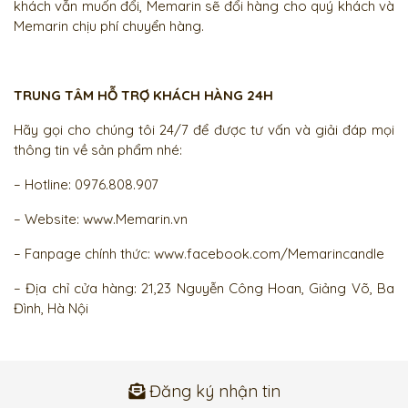
khách vẫn muốn đổi, Memarin sẽ đổi hàng cho quý khách và
Memarin chịu phí chuyển hàng.
TRUNG TÂM HỖ TRỢ KHÁCH HÀNG 24H
Hãy gọi cho chúng tôi 24/7 để được tư vấn và giải đáp mọi
thông tin về sản phẩm nhé:
– Hotline: 0976.808.907
– Website:
www.Memarin.vn
– Fanpage chính thức:
www.facebook.com/Memarincandle
– Địa chỉ cửa hàng: 21,23 Nguyễn Công Hoan, Giảng Võ, Ba
Đình, Hà Nội
Đăng ký nhận tin