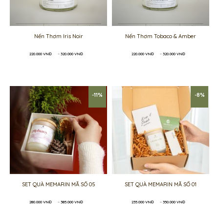
Nến Thơm Iris Noir
Nến Thơm Tobaco & Amber
Khoảng
Khoảng
220.000
VNĐ
–
320.000
VNĐ
220.000
VNĐ
–
320.000
VNĐ
giá:
giá:
từ
từ
220.000 VNĐ
220.000 VNĐ
đến
đến
320.000 VNĐ
320.000 VNĐ
-11%
-8%
SET QUÀ MEMARIN MÃ SỐ 05
SET QUÀ MEMARIN MÃ SỐ 01
Khoảng
Khoảng
280.000
VNĐ
–
385.000
VNĐ
235.000
VNĐ
–
350.000
VNĐ
giá:
giá:
từ
từ
280.000 VNĐ
235.000 VNĐ