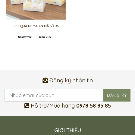
SET QUÀ MEMARIN MÃ SỐ 06
Khoảng
300.000
VNĐ
–
420.000
VNĐ
giá:
từ
300.000 VNĐ
đến
420.000 VNĐ
Đăng ký nhận tin
Hỗ trợ/Mua hàng
0978 58 85 85
GIỚI THIỆU