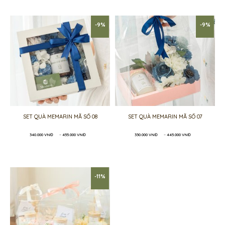
đến
đến
385.000 VNĐ
350.000 VNĐ
-9%
-9%
SET QUÀ MEMARIN MÃ SỐ 08
SET QUÀ MEMARIN MÃ SỐ 07
Khoảng
Khoảng
340.000
VNĐ
–
455.000
VNĐ
330.000
VNĐ
–
445.000
VNĐ
giá:
giá:
từ
từ
340.000 VNĐ
330.000 VNĐ
đến
đến
455.000 VNĐ
445.000 VNĐ
-11%