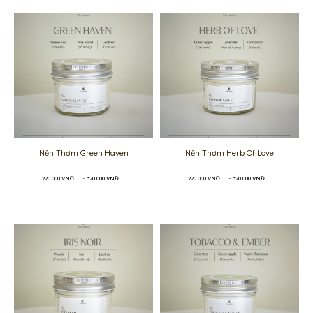
300.000 VNĐ
200.000 VNĐ
Nến Thơm Green Haven
Nến Thơm Herb Of Love
Khoảng
Khoảng
220.000
VNĐ
–
320.000
VNĐ
220.000
VNĐ
–
320.000
VNĐ
giá:
giá:
từ
từ
220.000 VNĐ
220.000 VNĐ
đến
đến
320.000 VNĐ
320.000 VNĐ