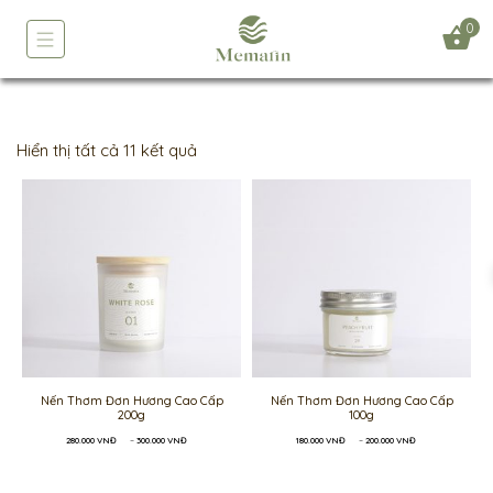
0
Hiển thị tất cả 11 kết quả
Nến Thơm Đơn Hương Cao Cấp
Nến Thơm Đơn Hương Cao Cấp
200g
100g
Khoảng
Khoảng
280.000
VNĐ
–
300.000
VNĐ
180.000
VNĐ
–
200.000
VNĐ
giá:
giá:
từ
từ
280.000 VNĐ
180.000 VNĐ
đến
đến