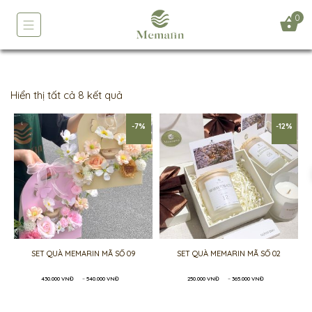
0
Hiển thị tất cả 8 kết quả
-7%
-12%
SET QUÀ MEMARIN MÃ SỐ 09
SET QUÀ MEMARIN MÃ SỐ 02
Khoảng
Khoảng
430.000
VNĐ
–
540.000
VNĐ
250.000
VNĐ
–
365.000
VNĐ
giá:
giá:
từ
từ
430.000 VNĐ
250.000 VNĐ
đến
đến