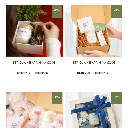
540.000 VNĐ
365.000 VNĐ
-11%
-8%
SET QUÀ MEMARIN MÃ SỐ 05
SET QUÀ MEMARIN MÃ SỐ 01
Khoảng
Khoảng
280.000
VNĐ
–
385.000
VNĐ
235.000
VNĐ
–
350.000
VNĐ
giá:
giá:
từ
từ
280.000 VNĐ
235.000 VNĐ
đến
đến
385.000 VNĐ
350.000 VNĐ
-11%
-9%