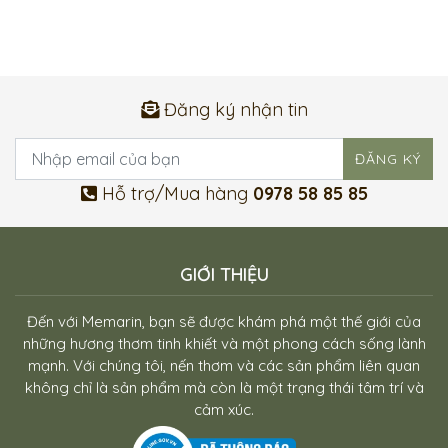
đến
đến
445.000 VNĐ
420.000 VNĐ
Đăng ký nhận tin
Hỗ trợ/Mua hàng
0978 58 85 85
GIỚI THIỆU
Đến với Memarin, bạn sẽ được khám phá một thế giới của
những hương thơm tinh khiết và một phong cách sống lành
mạnh. Với chúng tôi, nến thơm và các sản phẩm liên quan
không chỉ là sản phẩm mà còn là một trạng thái tâm trí và
cảm xúc.