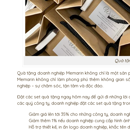
Quà tặ
Quà tặng doanh nghiệp Memarin không chỉ là một sản ph
Memarin không chỉ làm phong phú thêm không gian sốn
nghiệp – sự chăm sóc, tận tâm và độc đáo.
Đặt các set quà tặng ngay hôm nay để gửi đi những lời chú
các quý công ty, doanh nghiệp đặt các set quà tặng t
Giảm giá lên tới 35% cho những công ty, doanh ngh
Giảm thêm 1% nếu doanh nghiệp cung cấp hình ảnh
Hỗ trợ thiết kế, in ấn logo doanh nghiệp, khắc tên