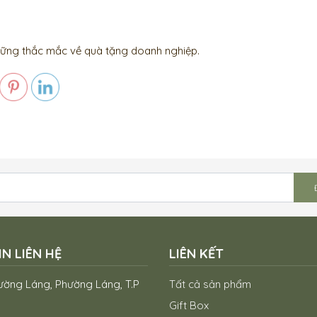
hững thắc mắc về quà tặng doanh nghiệp.
N LIÊN HỆ
LIÊN KẾT
ờng Láng, Phường Láng, T.P
Tất cả sản phẩm
Gift Box