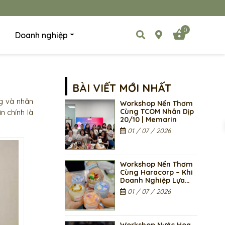
0
Doanh nghiệp
BÀI VIẾT MỚI NHẤT
ng và nhân
Workshop Nến Thơm
Cùng TCOM Nhân Dịp
n chính là
20/10 | Memarin
01 / 07 / 2026
Workshop Nến Thơm
Cùng Haracorp – Khi
Doanh Nghiệp Lựa
Chọn Trải Nghiệm
01 / 07 / 2026
Thay Cho Những Món
Quà Quen Thuộc SEO
Title: Workshop Nến
Thơm Cùng Haracorp
Workshop Nước Hoa