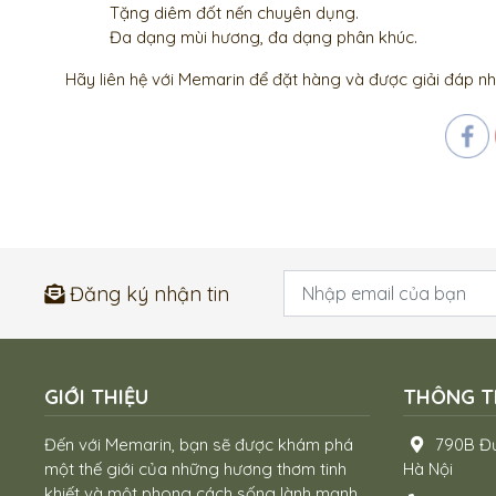
Tặng diêm đốt nến chuyên dụng.
Đa dạng mùi hương, đa dạng phân khúc.
Hãy liên hệ với
Memarin
để đặt hàng và được giải đáp n
Đăng ký nhận tin
GIỚI THIỆU
THÔNG TI
Đến với Memarin, bạn sẽ được khám phá
790B Đư
một thế giới của những hương thơm tinh
Hà Nội
khiết và một phong cách sống lành mạnh.