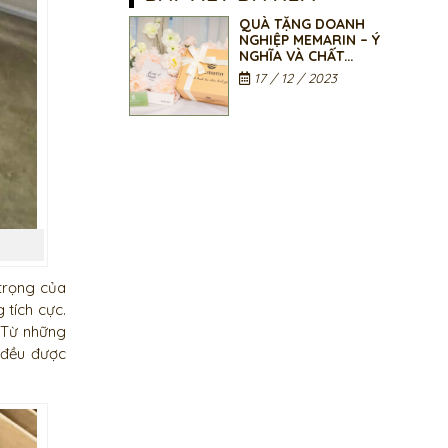
QUÀ TẶNG DOANH
NGHIỆP MEMARIN – Ý
NGHĨA VÀ CHẤT
LƯỢNG
17 / 12 / 2023
trọng của
 tích cực.
 Từ những
 đều được