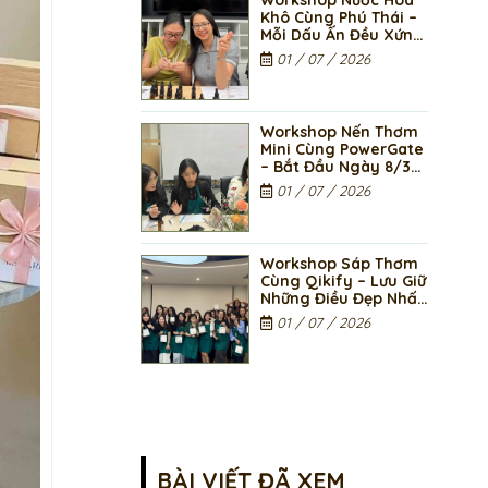
| Memarin
Khô Cùng Phú Thái –
Mỗi Dấu Ấn Đều Xứng
Đáng Được Tỏa
01 / 07 / 2026
Hương Nhân Ngày
8/3
Workshop Nến Thơm
Mini Cùng PowerGate
– Bắt Đầu Ngày 8/3
Bằng Một Điều Thật
01 / 07 / 2026
Nhẹ Nhàng
Workshop Sáp Thơm
Cùng Qikify – Lưu Giữ
Những Điều Đẹp Nhất
Nhân Ngày 8/3
01 / 07 / 2026
BÀI VIẾT ĐÃ XEM