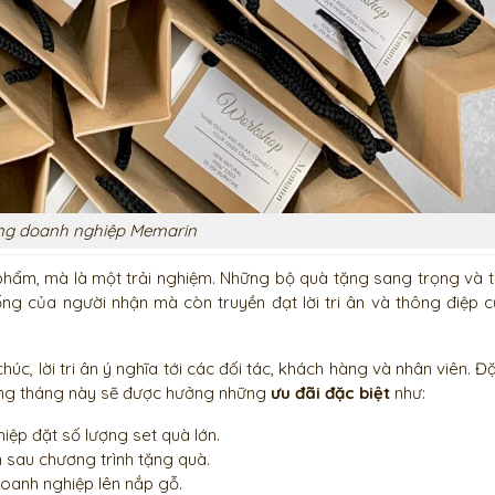
ng doanh nghiệp Memarin
ẩm, mà là một trải nghiệm. Những bộ quà tặng sang trọng và ti
g của người nhận mà còn truyền đạt lời tri ân và thông điệp 
c, lời tri ân ý nghĩa tới các đối tác, khách hàng và nhân viên. Đặc
rong tháng này sẽ được hưởng những
ưu đãi đặc biệt
như:
iệp đặt số lượng set quà lớn.
 sau chương trình tặng quà.
 doanh nghiệp lên nắp gỗ.